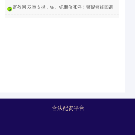
​富盈网 双重支撑，铂、钯期价涨停！警惕短线回调
5
合法配资平台