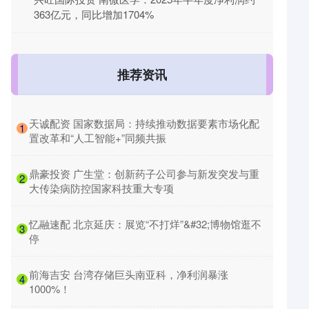
363亿元，同比增加1704%
推荐资讯
​天诚配资 国家数据局：持续推动数据要素市场化配
1
置改革和“人工智能+”同频共振
​鼎豪投资 广生堂：创新药子公司参与新发突发与重
2
大传染病防控国家科技重大专项
​忆融速配 北京延庆：展览“不打烊”&#32;博物馆逛不
3
停
​前海吉安 台湾存储巨头南亚科，净利润暴涨
4
1000%！