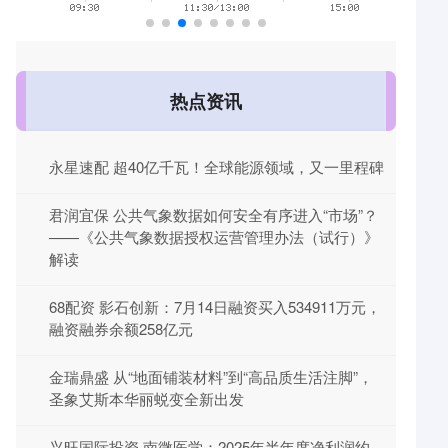
热点资讯
永星速配 超40亿千瓦！全球能源领域，又一里程碑
君润宜保 公共气象数据如何安全有序进入“市场”？
——《公共气象数据授权运营管理办法（试行）》
解读
68配资 影石创新：7月14日融资买入534911万元，
融资融券余额258亿元
金瑞鼎盛 从“地面铺装材料”到“高品质生活注脚”，
圣象艾斯本华丽蜕变全新出发
兴旺国际投资 南微医学：2025年半年度净利润约