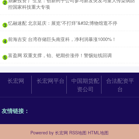
​鼎豪投资 广生堂：创新药子公司参与新发突发与重大传染病防
2
控国家科技重大专项
​忆融速配 北京延庆：展览“不打烊”&#32;博物馆逛不停
3
​前海吉安 台湾存储巨头南亚科，净利润暴涨1000%！
4
​富盈网 双重支撑，铂、钯期价涨停！警惕短线回调
5
长宏网
长宏网平台
中国期货配
合法配资平
资公司
台
友情链接：
Powered by
长宏网
RSS地图
HTML地图