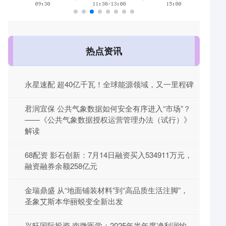
热点资讯
永星速配 超40亿千瓦！全球能源领域，又一里程碑
君润宜保 公共气象数据如何安全有序进入“市场”？
——《公共气象数据授权运营管理办法（试行）》
解读
68配资 影石创新：7月14日融资买入534911万元，
融资融券余额258亿元
金瑞鼎盛 从“地面铺装材料”到“高品质生活注脚”，
圣象艾斯本华丽蜕变全新出发
兴旺国际投资 南微医学：2025年半年度净利润约