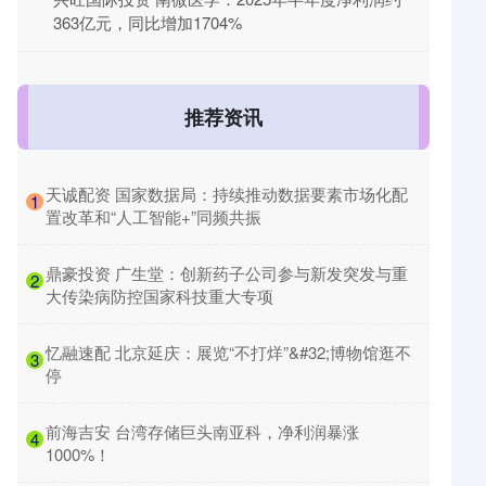
363亿元，同比增加1704%
推荐资讯
​天诚配资 国家数据局：持续推动数据要素市场化配
1
置改革和“人工智能+”同频共振
​鼎豪投资 广生堂：创新药子公司参与新发突发与重
2
大传染病防控国家科技重大专项
​忆融速配 北京延庆：展览“不打烊”&#32;博物馆逛不
3
停
​前海吉安 台湾存储巨头南亚科，净利润暴涨
4
1000%！