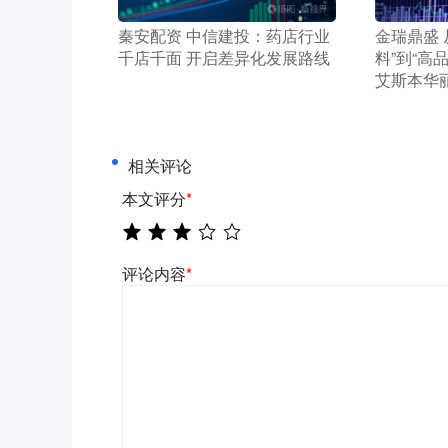
​秦安配资 中信建投：药店行业
​金瑞鼎盛
千店千面 开启差异化发展路线
料”到“高
艾斯本华
相关评论
本文评分
*
评论内容
*