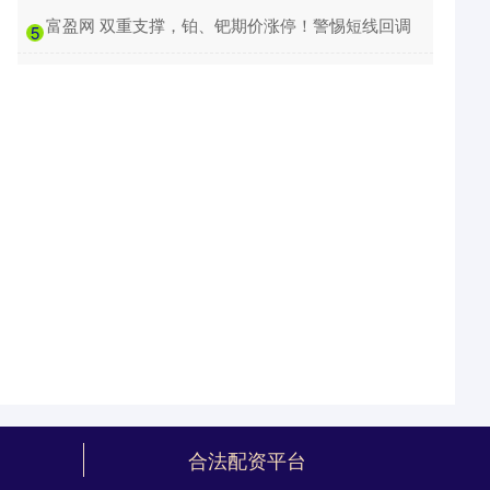
​富盈网 双重支撑，铂、钯期价涨停！警惕短线回调
5
合法配资平台