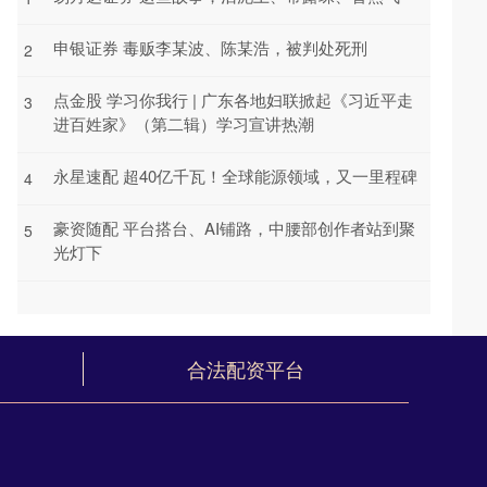
申银证券 毒贩李某波、陈某浩，被判处死刑
2
点金股 学习你我行 | 广东各地妇联掀起《习近平走
3
进百姓家》（第二辑）学习宣讲热潮
永星速配 超40亿千瓦！全球能源领域，又一里程碑
4
豪资随配 平台搭台、AI铺路，中腰部创作者站到聚
5
光灯下
合法配资平台