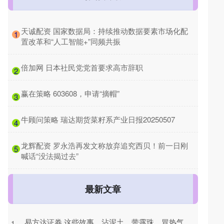
​天诚配资 国家数据局：持续推动数据要素市场化配
1
置改革和“人工智能+”同频共振
​倍加网 日本社民党党首要求高市辞职
2
​赢在策略 603608，申请“摘帽”
3
​牛顾问策略 瑞达期货菜籽系产业日报20250507
4
​龙辉配资 罗永浩再发文称放弃追究西贝！前一日刚
5
喊话“没法揭过去”
最新文章
易方达证券 这些故事，沾泥土、带露珠、冒热气
1