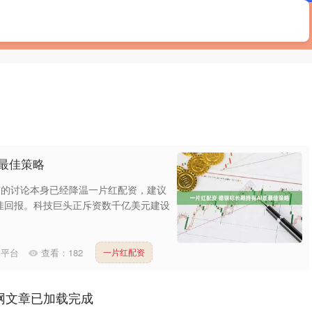
首页
长宏网
长宏网平台
中国期货配资公司
是最佳策略
沫”的讨论本身已经降温一片红配资，建议
佳回报。科技巨头正斥资数千亿美元建设
资平台
查看：
182
一片红配资
网文章已加载完成