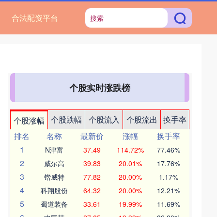
合法配资平台
个股实时涨跌榜
个股跌幅
个股流入
个股流出
换手率
个股涨幅
排名
名称
最新价
涨幅
换手率
1
N津富
37.49
114.72%
77.46%
2
威尔高
39.83
20.01%
17.76%
3
锴威特
77.82
20.00%
1.17%
4
科翔股份
64.32
20.00%
12.21%
5
蜀道装备
33.61
19.99%
11.69%