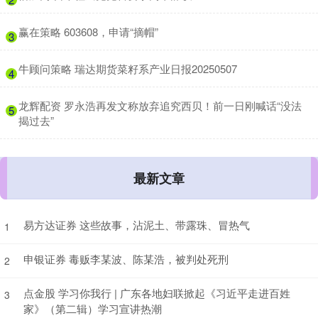
​赢在策略 603608，申请“摘帽”
3
​牛顾问策略 瑞达期货菜籽系产业日报20250507
4
​龙辉配资 罗永浩再发文称放弃追究西贝！前一日刚喊话“没法
5
揭过去”
最新文章
易方达证券 这些故事，沾泥土、带露珠、冒热气
1
申银证券 毒贩李某波、陈某浩，被判处死刑
2
点金股 学习你我行 | 广东各地妇联掀起《习近平走进百姓
3
家》（第二辑）学习宣讲热潮