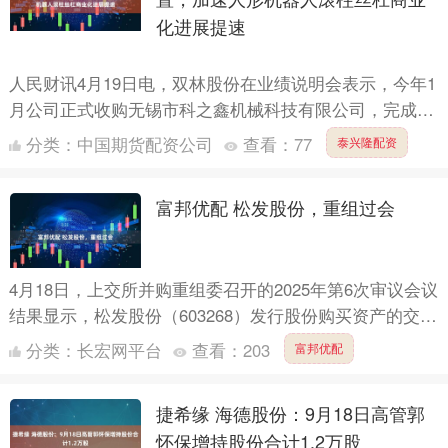
化进展提速
人民财讯4月19日电，双林股份在业绩说明会表示，今年1
月公司正式收购无锡市科之鑫机械科技有限公司，完成人
形机器人丝杠产业链关键拼图。科之鑫掌握着行业“卡脖
分类：
中国期货配资公司
查看：
77
泰兴隆配资
子”的....
富邦优配 松发股份，重组过会
4月18日，上交所并购重组委召开的2025年第6次审议会议
结果显示，松发股份（603268）发行股份购买资产的交易
符合重组条件和信息披露要求。 据松发股份此前披....
分类：
长宏网平台
查看：
203
富邦优配
捷希缘 海德股份：9月18日高管郭
怀保增持股份合计1.2万股