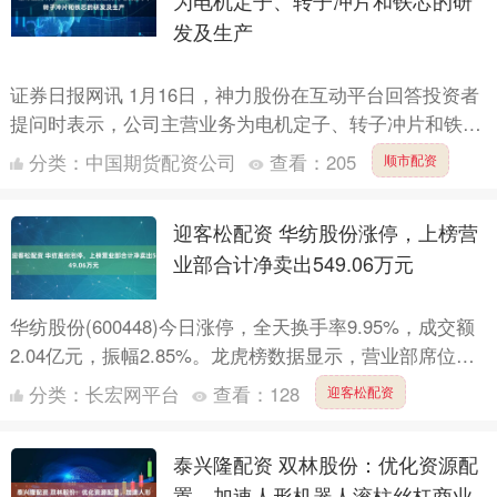
为电机定子、转子冲片和铁芯的研
发及生产
证券日报网讯 1月16日，神力股份在互动平台回答投资者
提问时表示，公司主营业务为电机定子、转子冲片和铁芯
的研发及生产，产品广泛应用于船舶配套、风力发电、轨
分类：
中国期货配资公司
查看：
205
顺市配资
道交通....
迎客松配资 华纺股份涨停，上榜营
业部合计净卖出549.06万元
华纺股份(600448)今日涨停，全天换手率9.95%，成交额
2.04亿元，振幅2.85%。龙虎榜数据显示，营业部席位合
计净卖出549.06万元。 上交所公开信....
分类：
长宏网平台
查看：
128
迎客松配资
泰兴隆配资 双林股份：优化资源配
置，加速人形机器人滚柱丝杠商业